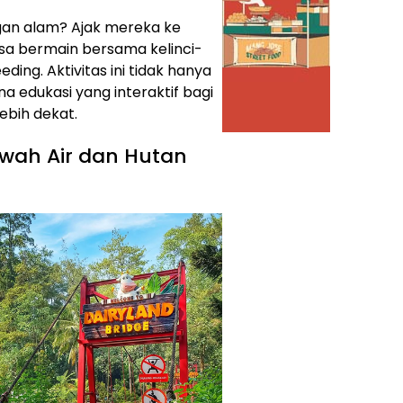
ngan alam? Ajak mereka ke
bisa bermain bersama kelinci-
ding. Aktivitas ini tidak hanya
a edukasi yang interaktif bagi
bih dekat.
awah Air dan Hutan