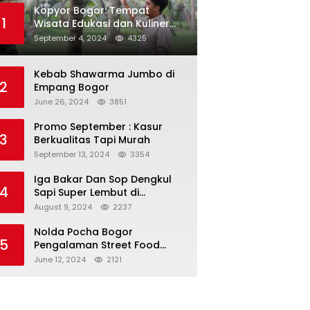
Kopyor Bogor: Tempat
1
Wisata Edukasi dan Kuliner
yang Menyegarkan
September 4, 2024
4325
Kebab Shawarma Jumbo di
2
Empang Bogor
June 26, 2024
3851
Promo September : Kasur
3
Berkualitas Tapi Murah
September 13, 2024
3354
Iga Bakar Dan Sop Dengkul
4
Sapi Super Lembut di
Dramaga
August 9, 2024
2237
Nolda Pocha Bogor
5
Pengalaman Street Food
Korea Autentik
June 12, 2024
2121