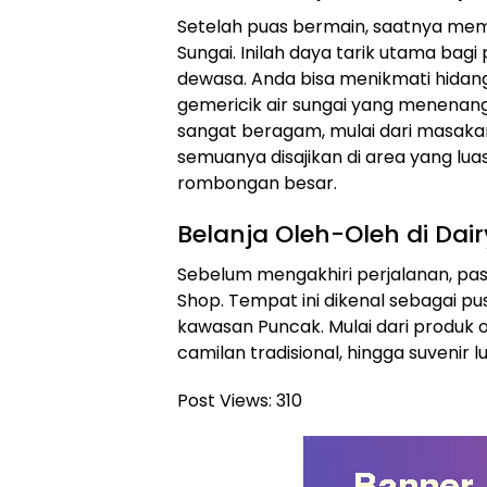
Setelah puas bermain, saatnya mema
Sungai. Inilah daya tarik utama bag
dewasa. Anda bisa menikmati hidang
gemericik air sungai yang menenan
sangat beragam, mulai dari masakan
semuanya disajikan di area yang lua
rombongan besar.
Belanja Oleh-Oleh di Dai
Sebelum mengakhiri perjalanan, pas
Shop. Tempat ini dikenal sebagai pu
kawasan Puncak. Mulai dari produk o
camilan tradisional, hingga suvenir luc
Post Views:
310