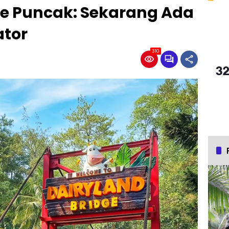
de Puncak: Sekarang Ada
ator
310