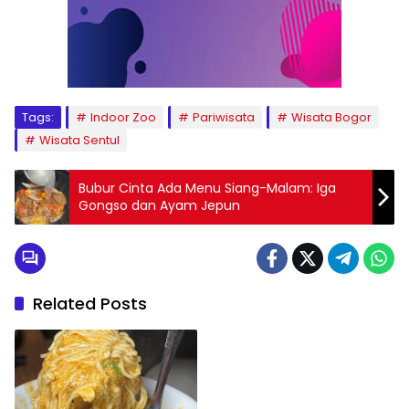
Tags:
Indoor Zoo
Pariwisata
Wisata Bogor
Wisata Sentul
Bubur Cinta Ada Menu Siang-Malam: Iga
Gongso dan Ayam Jepun
Related Posts