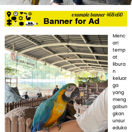
Menc
ari
temp
at
libura
n
keluar
ga
yang
meng
gabun
gkan
unsur
eduka