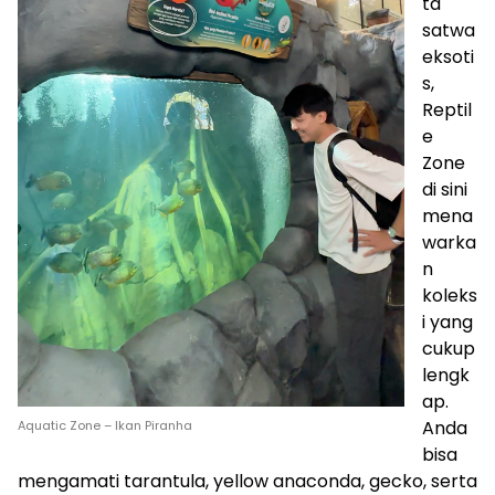
ta
satwa
eksoti
s,
Reptil
e
Zone
di sini
mena
warka
n
koleks
i yang
cukup
lengk
ap.
Anda
Aquatic Zone – Ikan Piranha
bisa
mengamati tarantula, yellow anaconda, gecko, serta