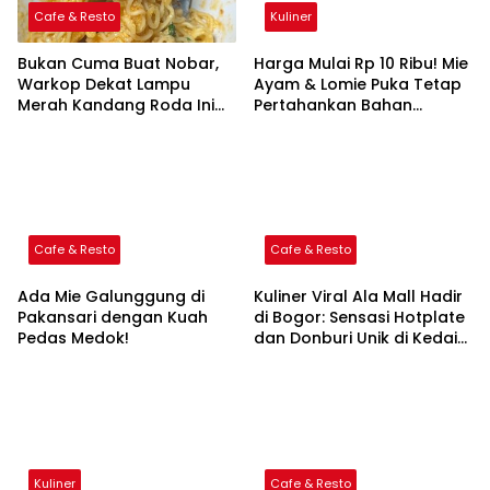
Cafe & Resto
Kuliner
Bukan Cuma Buat Nobar,
Harga Mulai Rp 10 Ribu! Mie
Warkop Dekat Lampu
Ayam & Lomie Puka Tetap
Merah Kandang Roda Ini
Pertahankan Bahan
Samping Indoor
Berkualitas
Playground!
Cafe & Resto
Cafe & Resto
Ada Mie Galunggung di
Kuliner Viral Ala Mall Hadir
Pakansari dengan Kuah
di Bogor: Sensasi Hotplate
Pedas Medok!
dan Donburi Unik di Kedai
Hotplate Rice & Pepper!
Kuliner
Cafe & Resto