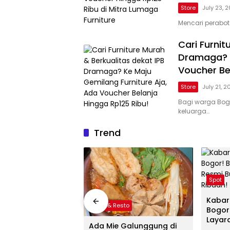
Store
July 23, 
Mencari perabo
Cari Furnit
Dramaga? K
Voucher Be
Store
July 21, 
Bagi warga Bo
keluarga…
Trend
Spot
Kabar
Cafe & Resto
Bogor
Layard
Ada Mie Galunggung di
Tiket 