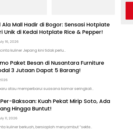
Dari
Menj
Hote
al Ala Mall Hadir di Bogor: Sensasi Hotplate
 Unik di Kedai Hotplate Rice & Pepper!
uly 16, 2026
nta kuliner Jepang kini tidak perlu…
mo Paket Besan di Nusantara Furniture
dal 3 Jutaan Dapat 5 Barang!
 2026
baru atau memperbarui suasana kamar seringkali…
 Per-Baksoan: Kuah Pekat Mirip Soto, Ada
jang Hingga Buntut!
uly 11, 2026
nta kuliner berkuah, bersiaplah menyambut “sekte…