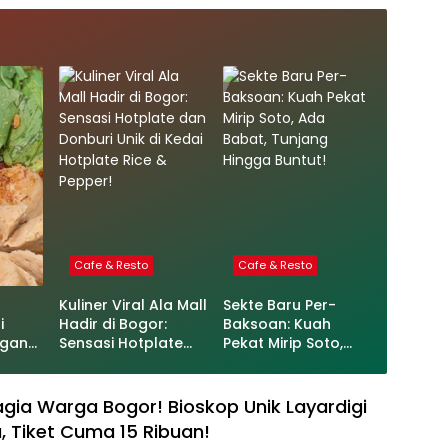
Cafe & Resto
Cafe & Resto
Kuliner Viral Ala Mall
Sekte Baru Per-
i
Hadir di Bogor:
Baksoan: Kuah
ngan
Sensasi Hotplate
Pekat Mirip Soto,
edok!
dan Donburi Unik di
Ada Babat, Tunjang
Kedai Hotplate Rice
Hingga Buntut!
& Pepper!
gia Warga Bogor! Bioskop Unik Layardigi
, Tiket Cuma 15 Ribuan!