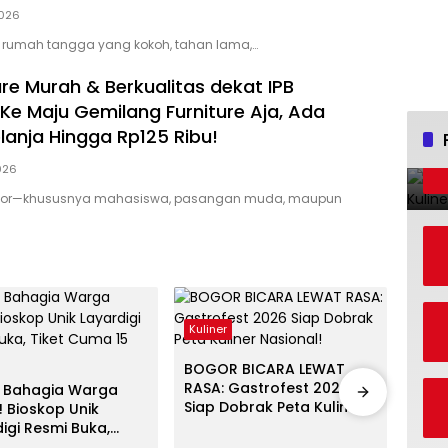
2026
t rumah tangga yang kokoh, tahan lama,…
ure Murah & Berkualitas dekat IPB
e Maju Gemilang Furniture Aja, Ada
lanja Hingga Rp125 Ribu!
2026
gor—khususnya mahasiswa, pasangan muda, maupun
Kuliner
BOGOR BICARA LEWAT
RASA: Gastrofest 2026
 Bahagia Warga
Kulin
Siap Dobrak Peta Kuliner
! Bioskop Unik
Nasional!
igi Resmi Buka,
Aran
Cuma 15 Ribuan!