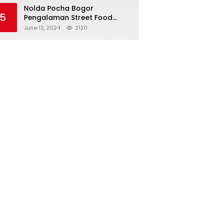
 Rumahan hingga
Nolda Pocha Bogor
adi Pemasok Snack
5
Pengalaman Street Food
l Bintang 5
Korea Autentik
June 12, 2024
2120