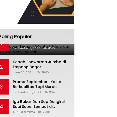
Paling Populer
Kopyor Bogor: Tempat
1
Wisata Edukasi dan Kuliner
yang Menyegarkan
September 4, 2024
4310
Kebab Shawarma Jumbo di
2
Empang Bogor
June 26, 2024
3840
Promo September : Kasur
3
Berkualitas Tapi Murah
September 13, 2024
3341
Iga Bakar Dan Sop Dengkul
er
4
Sapi Super Lembut di
Dramaga
August 9, 2024
2236
cini Truffle Sukaraja: