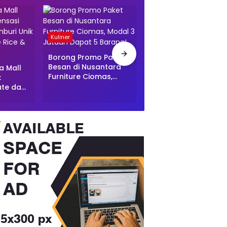
Kuliner
Cafe & Resto
Borong Promo Paket
Sekte Baru Per-
Besan di Nusantara
Baksoan: Kuah Pekat
la Mall
Furniture Ciomas,
Mirip Soto, Ada Baba
:
Modal 3 Jutaan
Tunjang Hingga
ate dan
Dapat 5 Barang!
Buntut!
i Kedai
 &