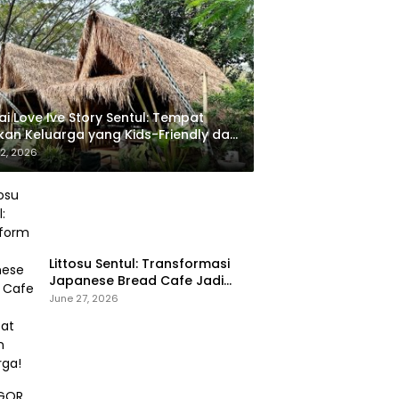
ai Love Ive Story Sentul: Tempat
an Keluarga yang Kids-Friendly dan
nyatu dengan Alam
 2, 2026
Littosu Sentul: Transformasi
Japanese Bread Cafe Jadi
Tempat Makan Keluarga!
June 27, 2026