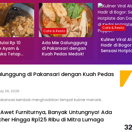
Cafe & Resto
Cafe & Resto
Kuliner Viral A
ulai Rp 10
Ada Mie Galunggung
Hadir di Bogor
ie Ayam &
di Pakansari dengan
Sensasi Hotpl
uka Tetap
Kuah Pedas Medok!
Donburi Unik d
ankan Bahan
Hotplate Rice
itas
Pepper!
lunggung di Pakansari dengan Kuah Pedas
uly 26, 2026
kansari kembali menghadirkan tempat kuliner menarik…
 Awet Furniturnya, Banyak Untungnya! Ada
her Hingga Rp125 Ribu di Mitra Lumaga