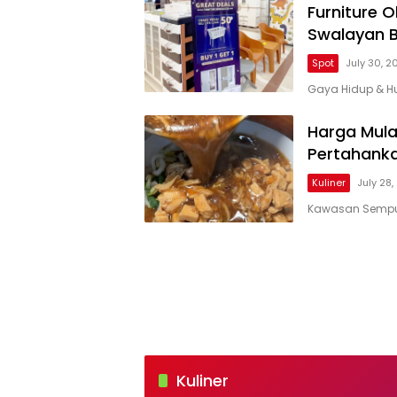
Furniture 
Swalayan 
Spot
July 30, 2
Gaya Hidup & Hu
Harga Mula
Pertahanka
Kuliner
July 28
Kawasan Sempur
BOGOR
KEUN
Kuliner