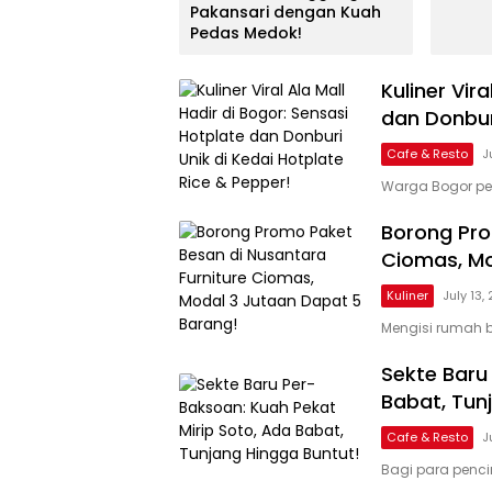
Pakansari dengan Kuah
Pedas Medok!
Kuliner Vir
dan Donburi
Cafe & Resto
J
Warga Bogor peci
Borong Pro
Ciomas, Mo
Kuliner
July 13,
Mengisi rumah 
Sekte Baru
Babat, Tun
Cafe & Resto
J
Bagi para penci