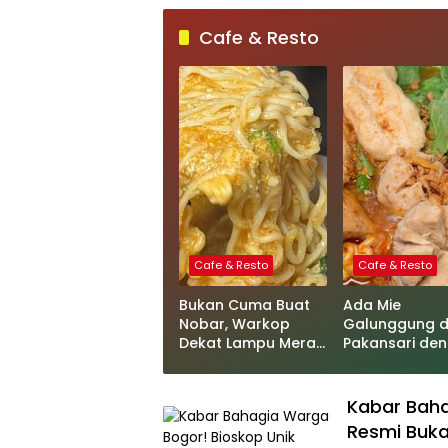
Cafe & Resto
Cafe & Resto
Cafe & Resto
Bukan Cuma Buat
Ada Mie
Nobar, Warkop
Galunggung d
Dekat Lampu Merah
Pakansari de
Kandang Roda Ini
Kuah Pedas M
Samping Indoor
Playground!
Kabar Baha
Resmi Buka