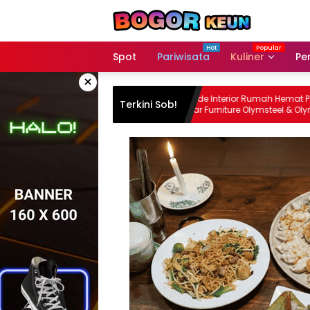
Skip
to
content
Spot
Pariwisata
Kuliner
Pe
×
op Dekat
Upgrade Interior Rumah Hemat Parah:
Terkini Sob!
ni
Bazaar Furniture Olymsteel & Olymplast
Hadir di ADA Swalayan Bogor