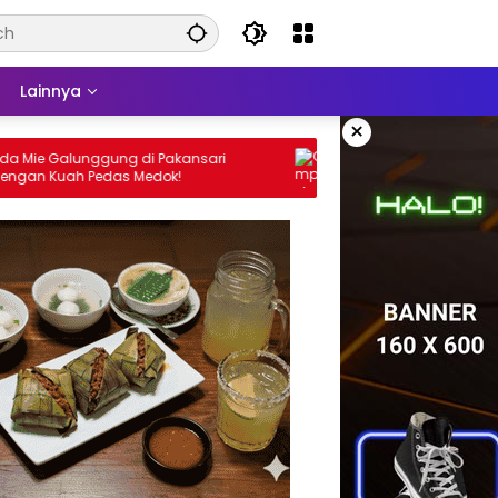
Lainnya
×
 di Pakansari
Olymplast: Awet Furniturnya, Banyak
 Medok!
Untungnya! Ada Bonus Voucher Hingga
Rp125 Ribu di Mitra Lumaga Furniture