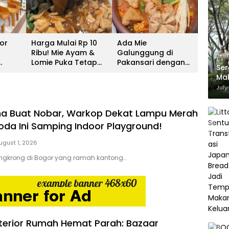
or
Harga Mulai Rp 10
Ada Mie
Ribu! Mie Ayam &
Galunggung di
Lomie Puka Tetap
Pakansari dengan
Ser
steel
Pertahankan Bahan
Kuah Pedas Medok!
Mak
adir
Berkualitas
Me
July
an
a Buat Nobar, Warkop Dekat Lampu Merah
da Ini Samping Indoor Playground!
ugust 1, 2026
ongkrong di Bogor yang ramah kantong…
terior Rumah Hemat Parah: Bazaar