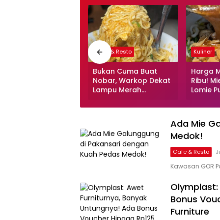
Cafe & Resto
Kuliner
Bukan Cuma Buat
Harga M
Nobar, Warkop Dekat
Ribu! M
Lampu Merah
Lomie P
Kandang Roda Ini
Pertah
Samping Indoor
Berkual
Playground!
Ada Mie Ga
Medok!
Cafe & Resto
J
Kawasan GOR Pa
Olymplast:
Bonus Vouc
Furniture