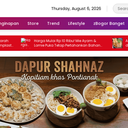
Thursday, August 6, 2026
nginapan
Store
Trend
Lifestyle
zBogor Banget
Harga Mulai Rp 10 Ribu! Mie Ayam &
Ada Mie Galunggung
Lomie Puka Tetap Pertahankan Bahan
dengan Kuah Pedas
Berkualitas