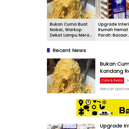
Bukan Cuma Buat
Upgrade Interi
Nobar, Warkop
Rumah Hemat
Dekat Lampu Merah
Parah: Bazaar
Kandang Roda Ini
Furniture Olym
Samping Indoor
& Olymplast H
Recent News
Playground!
di ADA Swalay
Bogor
Bukan Cum
Kandang Ro
Cafe & Resto
A
Mencari spot n
Upgrade In