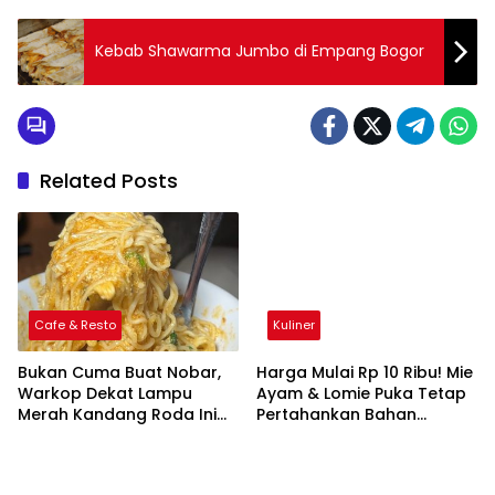
Kebab Shawarma Jumbo di Empang Bogor
Related Posts
Cafe & Resto
Kuliner
Bukan Cuma Buat Nobar,
Harga Mulai Rp 10 Ribu! Mie
Warkop Dekat Lampu
Ayam & Lomie Puka Tetap
Merah Kandang Roda Ini
Pertahankan Bahan
Samping Indoor
Berkualitas
Playground!