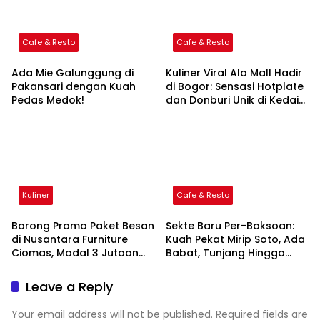
Cafe & Resto
Cafe & Resto
Ada Mie Galunggung di
Kuliner Viral Ala Mall Hadir
Pakansari dengan Kuah
di Bogor: Sensasi Hotplate
Pedas Medok!
dan Donburi Unik di Kedai
Hotplate Rice & Pepper!
Kuliner
Cafe & Resto
Borong Promo Paket Besan
Sekte Baru Per-Baksoan:
di Nusantara Furniture
Kuah Pekat Mirip Soto, Ada
Ciomas, Modal 3 Jutaan
Babat, Tunjang Hingga
Dapat 5 Barang!
Buntut!
Leave a Reply
Your email address will not be published.
Required fields are