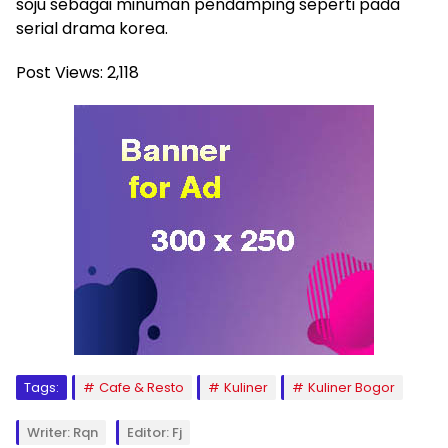
soju sebagai minuman pendamping seperti pada
serial drama korea.
Post Views:
2,118
Tags:
Cafe & Resto
Kuliner
Kuliner Bogor
Writer: Rqn
Editor: Fj