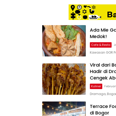
Ada Mie Ga
Medok!
Cafe & Resto
J
Kawasan GOR Pa
Viral dari
Hadir di D
Cengek Ab
Kuliner
Februar
Dramaga, Bogor
Terrace Foo
di Bogor