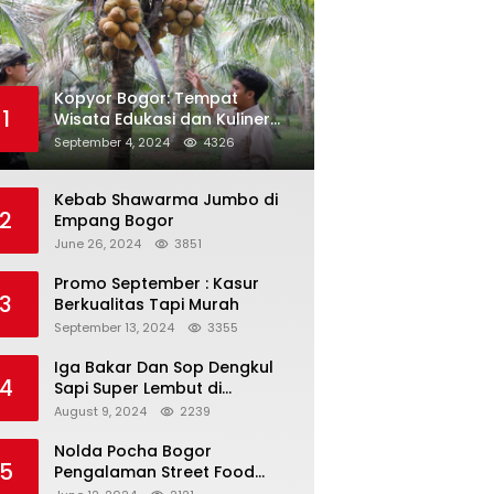
Kopyor Bogor: Tempat
1
Wisata Edukasi dan Kuliner
yang Menyegarkan
September 4, 2024
4326
Kebab Shawarma Jumbo di
2
Empang Bogor
June 26, 2024
3851
Promo September : Kasur
3
Berkualitas Tapi Murah
September 13, 2024
3355
Iga Bakar Dan Sop Dengkul
4
Sapi Super Lembut di
Dramaga
August 9, 2024
2239
Nolda Pocha Bogor
5
Pengalaman Street Food
Korea Autentik