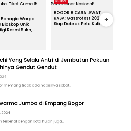
Kuliner
BOGOR BICARA LEWAT
RASA: Gastrofest 2026
 Bahagia Warga
Kulin
Siap Dobrak Peta Kuliner
! Bioskop Unik
Nasional!
igi Resmi Buka,
Aran
Cuma 15 Ribuan!
Dari
Menj
Hote
chi Yang Selalu Antri di Jembatan Pakuan
chinya Gendut Gendut
2024
ogor memang tidak ada habisnya sobat…
warma Jumbo di Empang Bogor
, 2024
in terkenal dengan kota hujan juga…