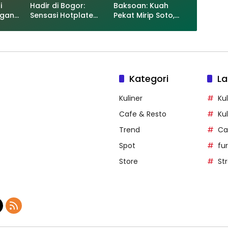
i
Hadir di Bogor:
Baksoan: Kuah
ngan
Sensasi Hotplate
Pekat Mirip Soto,
edok!
dan Donburi Unik di
Ada Babat, Tunjang
Kedai Hotplate Rice
Hingga Buntut!
& Pepper!
Kategori
La
Kuliner
Kul
Cafe & Resto
Ku
Trend
Ca
Spot
fu
Store
St