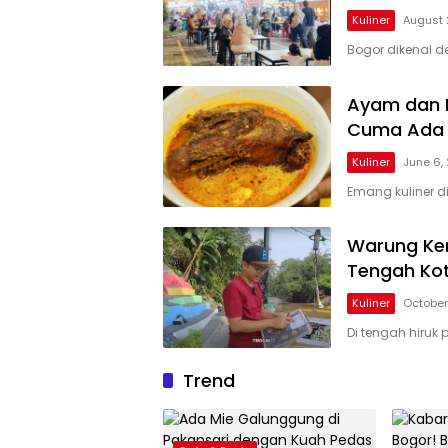
Kuliner
August 
Bogor dikenal 
Ayam dan B
Cuma Ada D
Kuliner
June 6,
Emang kuliner d
Warung Ker
Tengah Ko
Kuliner
October
Di tengah hiruk 
Trend