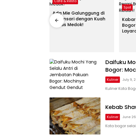
Cafe & Resto
Spot
Ada Mie Galunggung di
Pakansari dengan Kuah
Kabar
Pedas Medok!
Bogor
Layard
Tiket 
Daifuku Mo
Bogor: Mo
Kuliner
July 9, 
Kuliner Kota B
Kebab Sha
Kuliner
June 26
Kota bogor sela