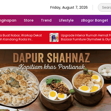
Friday, August 7, 2026
nginapan
Store
Trend
Lifestyle
zBogor Banget
Warkop Dekat
Upgrade Interior Rumah Hemat Parah:
a Ini
Bazaar Furniture Olymsteel & Olymplast
d!
Hadir di ADA Swalayan Bogor