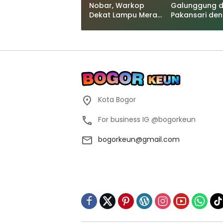
Nobar, Warkop
Galunggung d
Dekat Lampu Merah
Pakansari de
Kandang Roda Ini
Kuah Pedas M
Samping Indoor
Playground!
Kota Bogor
For business IG @bogorkeun
bogorkeun@gmail.com