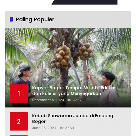
Paling Populer
Kopyor Bogor: Tempat Wisata Edukasi
1
dan Kuliner yang Menyegarkan
September 4, 2024
4337
Kebab Shawarma Jumbo di Empang
2
Bogor
June 26, 2024
3864