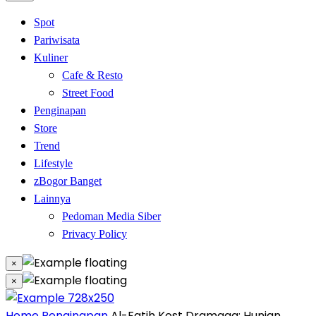
Spot
Pariwisata
Kuliner
Cafe & Resto
Street Food
Penginapan
Store
Trend
Lifestyle
zBogor Banget
Lainnya
Pedoman Media Siber
Privacy Policy
×
×
Home
Penginapan
Al-Fatih Kost Dramaga: Hunian