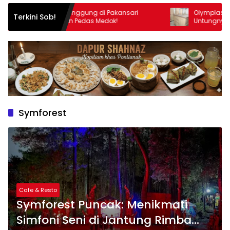
Ada Mie Galunggung di Pakansari
Olymplast: Awet Fu
Terkini Sob!
dengan Kuah Pedas Medok!
Untungnya! Ada B
Rp125 Ribu di Mitra
Symforest
Cafe & Resto
Symforest Puncak: Menikmati
Simfoni Seni di Jantung Rimba