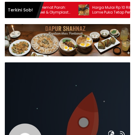
Interior Rumah Hemat Parah:
Harga Mulai Rp 10 Ribu! Mie 
Terkini Sob!
urniture Olymsteel & Olymplast
Lomie Puka Tetap Pertahank
 ADA Swalayan Bogor
Berkualitas